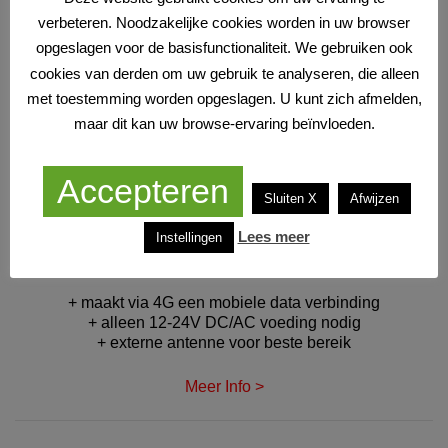
verbeteren. Noodzakelijke cookies worden in uw browser
Meer Info >
opgeslagen voor de basisfunctionaliteit. We gebruiken ook
cookies van derden om uw gebruik te analyseren, die alleen
met toestemming worden opgeslagen. U kunt zich afmelden,
maar dit kan uw browse-ervaring beïnvloeden.
PRO
Accepteren
4G CAMERA DEURBEL - MET SIM KAART
Sluiten X
Afwijzen
ZONDER
SCHERM
MET
INTERNET/APP
Lees meer
Instellingen
+ maakt via 4G een mobiele data verbinding
+ alleen 12-24V DC/AC voeding nodig
+ externe antenne voor beste bereik
Meer Info >