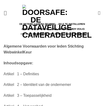
Ga
naar
inhoud
DE BETERE CAMERA DEURBEL - ZELF TE INSTALLEREN
ZONDER ABONNEMENT - DATA & WIFI JAMMER VEILIG
+15 JAAR ERVARING & +30K BESTELLINGEN VERWERKT
Algemene Voorwaarden voor leden Stichting
WebwinkelKeur
Inhoudsopgave:
Artikel 1 – Definities
Artikel 2 – Identiteit van de ondernemer
Artikel 3 – Toepasselijkheid