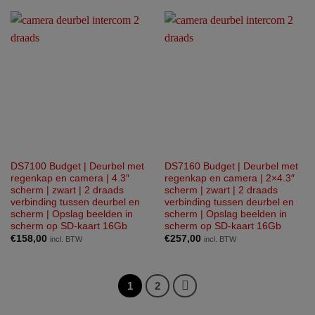
DS7100 Budget | Deurbel met
DS7160 Budget | Deurbel met
regenkap en camera | 4.3″
regenkap en camera | 2×4.3″
scherm | zwart | 2 draads
scherm | zwart | 2 draads
verbinding tussen deurbel en
verbinding tussen deurbel en
scherm | Opslag beelden in
scherm | Opslag beelden in
scherm op SD-kaart 16Gb
scherm op SD-kaart 16Gb
€
158,00
€
257,00
incl. BTW
incl. BTW
1
2