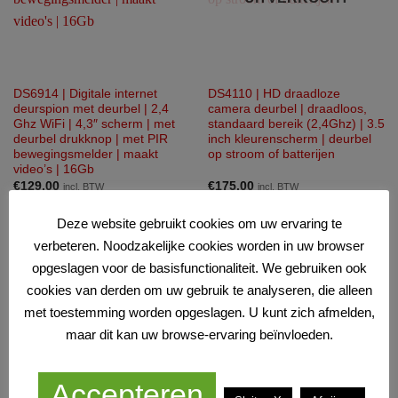
DS6914 | Digitale internet
DS4110 | HD draadloze
deurspion met deurbel | 2,4
camera deurbel | draadloos,
Ghz WiFi | 4,3″ scherm | met
standaard bereik (2,4Ghz) | 3.5
deurbel drukknop | met PIR
inch kleurenscherm | deurbel
bewegingsmelder | maakt
op stroom of batterijen
video’s | 16Gb
€
129,00
€
175,00
incl. BTW
incl. BTW
Deze website gebruikt cookies om uw ervaring te
verbeteren. Noodzakelijke cookies worden in uw browser
opgeslagen voor de basisfunctionaliteit. We gebruiken ook
cookies van derden om uw gebruik te analyseren, die alleen
met toestemming worden opgeslagen. U kunt zich afmelden,
maar dit kan uw browse-ervaring beïnvloeden.
Accepteren