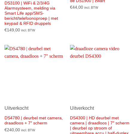
de DS1900 | zwart
DS3100 | WiFi & 2/3/4G
€
44,00
incl. BTW
Alarmsysteem, melding via
Smart Life app/SMS-
bericht/telefoonoproep | met
keypad & RFID druppels
€
149,00
incl. BTW
Uitverkocht
Uitverkocht
DS4780 | deurbel met camera,
DS4300 | HD deurbel met
draadloos + 7″ scherm
camera | draadloos | 7″ scherm
| deurbel op stroom of
€
240,00
incl. BTW
uitneembare accu | half-duplex