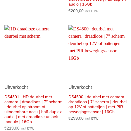
audio | 16Gb
€
209,00
incl. BTW
Uitverkocht
Uitverkocht
DS4301 | HD deurbel met
DS4500 | deurbel met camera |
camera | draadloos | 7″ scherm
draadloos | 7″ scherm | deurbel
| deurbel op stroom of
op 12V of batterijen | met PIR
uitneembare accu | half-duplex
bewegingssensor | 16Gb
audio | met draadloze unlock
€
299,00
incl. BTW
module | 16Gb
€
219,00
incl. BTW