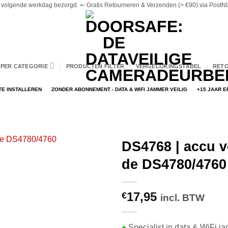
volgende werkdag bezorgd. ➵ Gratis Retourneren & Verzenden (> €90) via PostNL 
PER CATEGORIE
PRODUCTEN FILTER
VERGELIJKINGSTABEL
RET
TE INSTALLEREN
ZONDER ABONNEMENT - DATA & WIFI JAMMER VEILIG
+15 JAAR 
DS4768 | accu v
de DS4780/4760
17,95
€
incl. BTW
+
Specialist in data & WiFi j