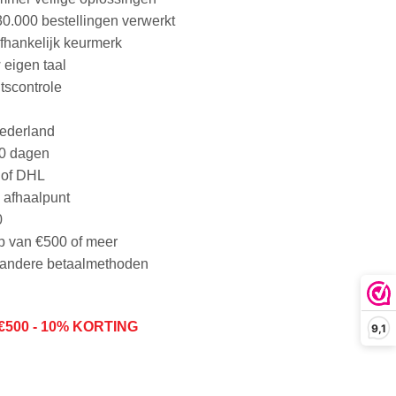
30.000 bestellingen verwerkt
afhankelijk keurmerk
 eigen taal
tscontrole
Nederland
30 dagen
 of DHL
n afhaalpunt
0
p van €500 of meer
n andere betaalmethoden
€50
0 - 10% KORTING
9,1
erm van de DS4780/4760 aantal