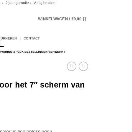
➵ 2 jaar garantie ➵ Veilig betalen
WINKELWAGEN /
€
0,00
OURNEREN
CONTACT
ERVARING & +30K BESTELLINGEN VERWERKT
oor het 7″ scherm van
ammer veilige oplossingen