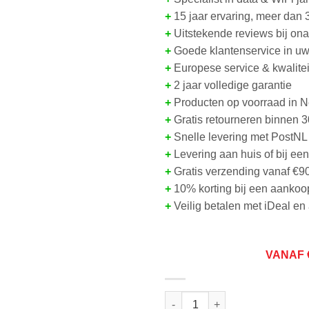
+
15 jaar ervaring, meer dan 
+
Uitstekende reviews bij on
+
Goede klantenservice in uw
+
Europese service & kwalitei
+
2 jaar volledige garantie
+
Producten op voorraad in 
+
Gratis retourneren binnen 
+
Snelle levering met PostNL
+
Levering aan huis of bij ee
+
Gratis verzending vanaf €9
+
10% korting bij een aankoo
+
Veilig betalen met iDeal e
VANAF
DS4768 | accu voor het 7" sch