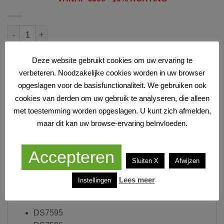
DS4998 - scherm montagebeugel voor schermen DS7595 DS759
TOEVOEGEN AAN WINKELWAGEN
Deze website gebruikt cookies om uw ervaring te
verbeteren. Noodzakelijke cookies worden in uw browser
Artikelnummer:
8719325323849
opgeslagen voor de basisfunctionaliteit. We gebruiken ook
cookies van derden om uw gebruik te analyseren, die alleen
met toestemming worden opgeslagen. U kunt zich afmelden,
maar dit kan uw browse-ervaring beïnvloeden.
Accepteren
SPECIFICATIES
Sluiten X
Afwijzen
Lees meer
Instellingen
Geschikt voor deze schermen:
DS7595