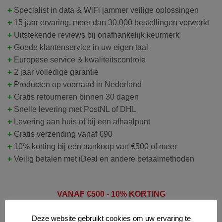
+
Specialist in data & WiFi jammer veilige oplossingen
+
15 jaar ervaring, meer dan 30.000 bestellingen verwerkt
+
Uitstekende reviews bij onafhankelijk keurmerk
+
Goede klantenservice in uw eigen taal
+
Europese service & kwaliteitscontrole
+
2 jaar volledige garantie
+
Producten op voorraad in Nederland
+
Gratis retourneren binnen 30 dagen
+
Snelle levering met PostNL of DHL
+
Levering aan huis of bij een afhaalpunt
+
Gratis verzending vanaf €90
+
10% korting bij een aankoop van €500 of meer
+
Veilig betalen met iDeal en andere betaalmethoden
VANAF
€50
0 - 10% KORTING
Deze website gebruikt cookies om uw ervaring te