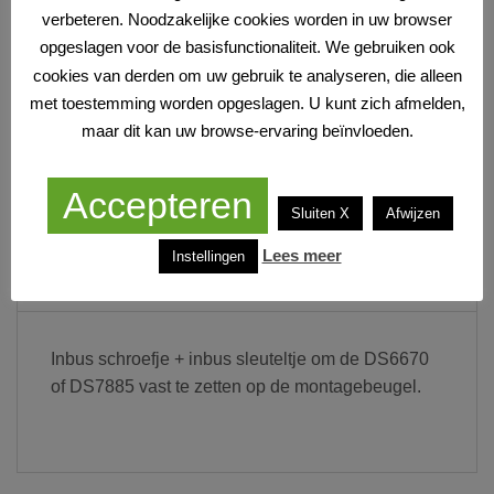
DS6672 | inbus schroefje + inbus sleuteltje voor de DS6670 DS7
verbeteren. Noodzakelijke cookies worden in uw browser
opgeslagen voor de basisfunctionaliteit. We gebruiken ook
TOEVOEGEN AAN WINKELWAGEN
cookies van derden om uw gebruik te analyseren, die alleen
met toestemming worden opgeslagen. U kunt zich afmelden,
Artikelnummer:
8719325323788
maar dit kan uw browse-ervaring beïnvloeden.
Accepteren
Sluiten X
Afwijzen
Lees meer
Instellingen
SPECIFICATIES
Inbus schroefje + inbus sleuteltje om de DS6670
of DS7885 vast te zetten op de montagebeugel.