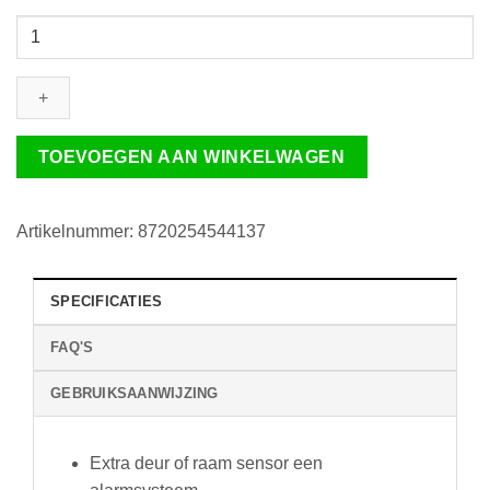
DS3107
|
Extra
Mini
deur
of
TOEVOEGEN AAN WINKELWAGEN
raamsensor
voor
alarmsysteem
Artikelnummer:
8720254544137
DS3300
/
SPECIFICATIES
DS3150
/
FAQ'S
DS3151
/
GEBRUIKSAANWIJZING
DS6603
/
DS6605
Extra deur of raam sensor een
aantal