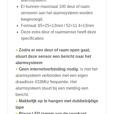
alarmsysteem.
Er kunnen maximaal 100 deur of raam
sensoren aan het alarmsysteem worden
toegevoegd.
Formaat: 65×25×13mm / 52×11.4×13mm
Deze extra deur of raamsensor heeft deze
specificaties:
+
Zodra er een deur of raam open gaat,
stuurt deze sensor een bericht naar het
alarmsysteem
+
Geen internetverbinding nodig:
is met het
alarmsysteem verbonden met een eigen
draadloze 433Mhz frequentie. Het
alarmsysteem stuurt bij een melding een
bericht.
+
Makkelijk op te hangen met dubbelzijdige
tape
+
Blauw LED lampje aan de voorkant