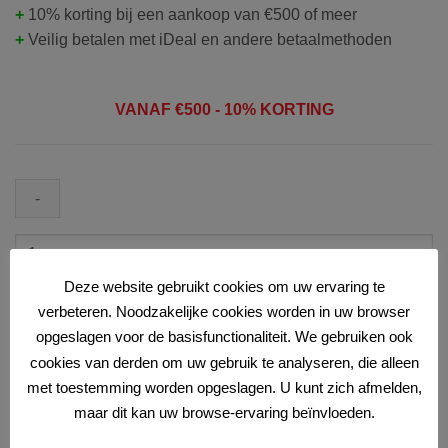
+
10% korting bij een aankoop van €500 of meer
+
Veilig betalen met iDeal en andere betaalmethoden
VANAF
€50
0 - 10% KORTING
DS3120
|
Deze website gebruikt cookies om uw ervaring te
Drukknop
verbeteren. Noodzakelijke cookies worden in uw browser
voor
de
opgeslagen voor de basisfunctionaliteit. We gebruiken ook
DS6605
cookies van derden om uw gebruik te analyseren, die alleen
TOEVOEGEN AAN WINKELWAGEN
/
met toestemming worden opgeslagen. U kunt zich afmelden,
DS6605
maar dit kan uw browse-ervaring beïnvloeden.
aantal
Artikelnummer:
8719325877717