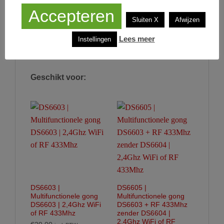
Accepteren
Sluiten X
Afwijzen
SPECIFICATIES
Lees meer
Instellingen
FAQ'S
Geschikt voor:
DS6603 |
DS6605 |
Multifunctionele gong
Multifunctionele gong
DS6603 | 2,4Ghz WiFi
DS6603 + RF 433Mhz
of RF 433Mhz
zender DS6604 |
2,4Ghz WiFi of RF