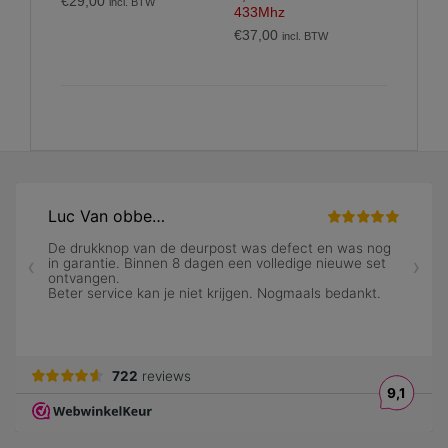
€
29,00
incl. BTW
433Mhz
€
37,00
incl. BTW