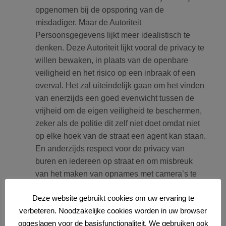
opgenomen bij de opsporing van de
misdadiger. Maar de Autoriteit
Persoonsgegevens lijkt meer idealistisch te
denken. Deze Autoriteit lijkt vooral de privacy te
willen bewaken, in plaats van de openbare
veiligheid en het risico op een inbraak of een
overval. Het zal uiteindelijk gaan om het vinden
van enerzijds een goed evenwicht tussen de
vrijheid om de eigen veiligheid te beschermen,
zeker als de politie dit zelf niet doet omdat niet
op elke hoek van de straat een agent kan staan.
En anderzijds respect voor de privacy van
buren en iedereen op straat en om misbreuk
van het maken van opnames met camera’s te
voorkomen.
Deze website gebruikt cookies om uw ervaring te
Om aan de privacy wetten te voldoen is het
verbeteren. Noodzakelijke cookies worden in uw browser
belangrijk om in ieder geval het volgende in
opgeslagen voor de basisfunctionaliteit. We gebruiken ook