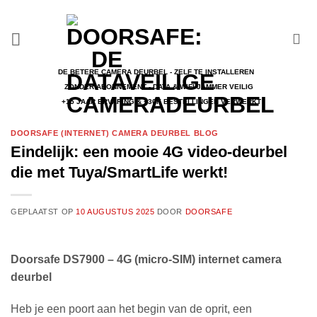
Ga
naar
inhoud
DE BETERE CAMERA DEURBEL - ZELF TE INSTALLEREN
ZONDER ABONNEMENT - DATA & WIFI JAMMER VEILIG
+15 JAAR ERVARING & +30K BESTELLINGEN VERWERKT
DOORSAFE (INTERNET) CAMERA DEURBEL BLOG
Eindelijk: een mooie 4G video-deurbel
die met Tuya/SmartLife werkt!
GEPLAATST OP
10 AUGUSTUS 2025
DOOR
DOORSAFE
Doorsafe DS7900 – 4G (micro-SIM) internet camera
deurbel
Heb je een poort aan het begin van de oprit, een