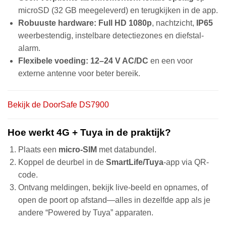
microSD (32 GB meegeleverd) en terugkijken in de app.
Robuuste hardware:
Full HD 1080p
, nachtzicht,
IP65
weerbestendig, instelbare detectiezones en diefstal-
alarm.
Flexibele voeding:
12–24 V AC/DC
en een voor
externe antenne voor beter bereik.
Bekijk de DoorSafe DS7900
Hoe werkt 4G + Tuya in de praktijk?
Plaats een
micro-SIM
met databundel.
Koppel de deurbel in de
SmartLife/Tuya
-app via QR-
code.
Ontvang meldingen, bekijk live-beeld en opnames, of
open de poort op afstand—alles in dezelfde app als je
andere “Powered by Tuya” apparaten.