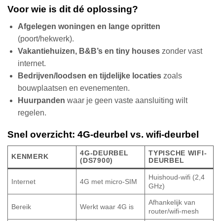
Voor wie is dit dé oplossing?
Afgelegen woningen en lange opritten
(poort/hekwerk).
Vakantiehuizen, B&B’s en tiny houses
zonder vast
internet.
Bedrijven/loodsen en tijdelijke locaties
zoals
bouwplaatsen en evenementen.
Huurpanden
waar je geen vaste aansluiting wilt
regelen.
Snel overzicht: 4G-deurbel vs. wifi-deurbel
4G-DEURBEL
TYPISCHE WIFI-
KENMERK
(DS7900)
DEURBEL
Huishoud-wifi (2,4
Internet
4G met micro-SIM
GHz)
Afhankelijk van
Bereik
Werkt waar 4G is
router/wifi-mesh