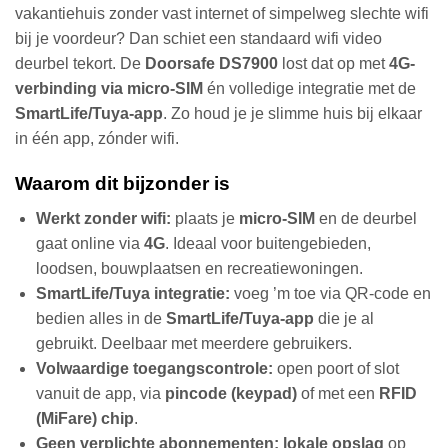
vakantiehuis zonder vast internet of simpelweg slechte wifi
bij je voordeur? Dan schiet een standaard wifi video
deurbel tekort. De
Doorsafe DS7900
lost dat op met
4G-
verbinding via micro-SIM
én volledige integratie met de
SmartLife/Tuya-app
. Zo houd je je slimme huis bij elkaar
in één app, zónder wifi.
Waarom dit bijzonder is
Werkt zonder wifi:
plaats je
micro-SIM
en de deurbel
gaat online via
4G
. Ideaal voor buitengebieden,
loodsen, bouwplaatsen en recreatiewoningen.
SmartLife/Tuya integratie:
voeg ’m toe via QR-code en
bedien alles in de
SmartLife/Tuya-app
die je al
gebruikt. Deelbaar met meerdere gebruikers.
Volwaardige toegangscontrole:
open poort of slot
vanuit de app, via
pincode (keypad)
of met een
RFID
(MiFare) chip
.
Geen verplichte abonnementen:
lokale opslag
op