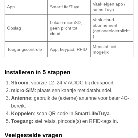
Vaak eigen app /
App
SmartLife/Tuya
soms Tuya
Vaak cloud-
Lokale microSD,
abonnement
Opslag
geen plicht tot
(optioneel/verplicht
cloud
)
Meestal niet
Toegangscontrole
App, keypad, RFID
mogelijk
Installeren in 5 stappen
Stroom:
voorzie 12–24 V AC/DC bij deur/poort.
micro-SIM:
plaats een kaartje met databundel.
Antenne:
gebruik de (externe) antenne voor beter 4G-
bereik.
Koppelen:
scan QR-code in
SmartLife/Tuya
.
Toegang:
stel relais, pincode(s) en RFID-tags in.
Veelgestelde vragen