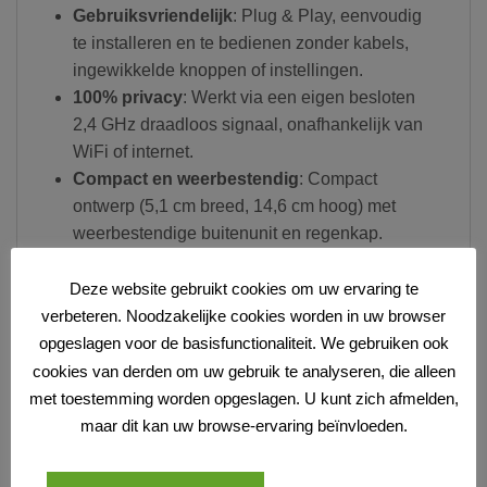
Gebruiksvriendelijk
: Plug & Play, eenvoudig
te installeren en te bedienen zonder kabels,
ingewikkelde knoppen of instellingen.
100% privacy
: Werkt via een eigen besloten
2,4 GHz draadloos signaal, onafhankelijk van
WiFi of internet.
Compact en weerbestendig
: Compact
ontwerp (5,1 cm breed, 14,6 cm hoog) met
weerbestendige buitenunit en regenkap.
Eenvoudige bevestiging buitenunit
:
Bevestig met meegeleverde dubbelzijdige tape
Deze website gebruikt cookies om uw ervaring te
of schroeven. Geen hoekmontagebeugel
verbeteren. Noodzakelijke cookies worden in uw browser
beschikbaar.
opgeslagen voor de basisfunctionaliteit. We gebruiken ook
Oplaadbare en uitneembare accu’s in
cookies van derden om uw gebruik te analyseren, die alleen
buitenunit
: 2 uitneembare en oplaadbare
met toestemming worden opgeslagen. U kunt zich afmelden,
1800mAh accu’s van het type 18650, dus in
maar dit kan uw browse-ervaring beïnvloeden.
totaal 3600mAh. Opladen de de meegeleverde
5V DC oplader met kabel met een USB-C