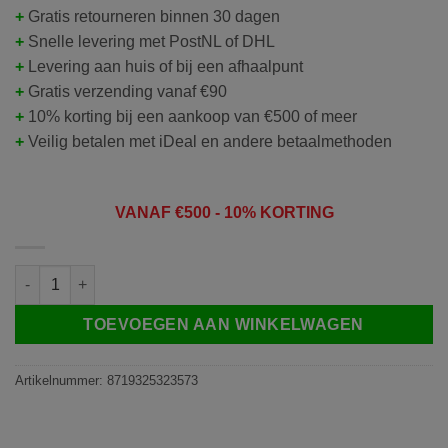
+
Gratis retourneren binnen 30 dagen
+
Snelle levering met PostNL of DHL
+
Levering aan huis of bij een afhaalpunt
+
Gratis verzending vanaf €90
+
10% korting bij een aankoop van €500 of meer
+
Veilig betalen met iDeal en andere betaalmethoden
VANAF
€50
0 - 10% KORTING
DS4451 BUDGET | draadloze camera deurbel | wit | 4,3″ scherm |
TOEVOEGEN AAN WINKELWAGEN
Artikelnummer:
8719325323573