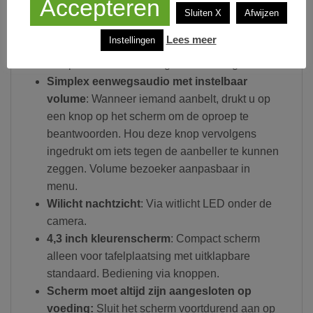
Accepteren
stekker achterin de buitenunit te steken. Er
Sluiten X
Afwijzen
moet 1 schroefje los gedraaid om de buitenunit
Lees meer
Instellingen
te kunnen gaan opladen. Buitenunit kan niet op
een permanente voeding worden aangesloten.
Simplex eenwegsaudio met instelbaar
volume
: Wanneer iemand aanbelt, drukt u op
een knop op het scherm om de oproep te
beantwoorden. Hou deze knop vervolgens
ingedrukt om iets tegen de aanbeller te kunnen
zeggen. Volume bezoeker aanpasbaar in
menu.
Wilicht nachtzicht
: Via witlicht LED onder de
camera.
4,3 inch kleurenscherm
: Compact scherm
alleen voor tafelplaatsing met uitklapbare
standaard. Bediening via knoppen.
Scherm moet altijd zijn aangesloten op
voeding:
Sluit het scherm voortdurend aan op