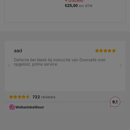
+ DS1900
€
25,00
incl. BTW