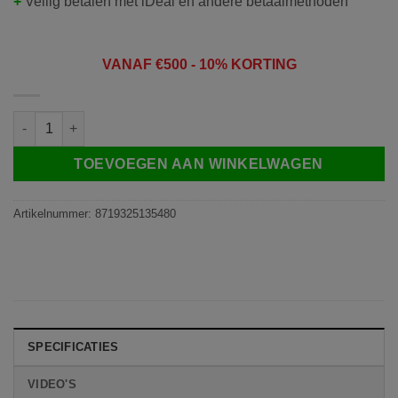
+
Veilig betalen met iDeal en andere betaalmethoden
VANAF
€50
0 - 10% KORTING
DS4700 met WiFi & App + zonnepaneel | HD draadloze internet ca
TOEVOEGEN AAN WINKELWAGEN
Artikelnummer:
8719325135480
SPECIFICATIES
VIDEO'S