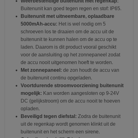
Weerbestendige buitenunit met regenkap:
Buitenunit kan goed tegen regen en stof: IP65.
Buitenunit met uitneembare, oplaadbare
5000mAh-accu:
Het is wel nodig om 5
schroeven los te draaien om de accu uit de
buitenunit te kunnen halen om de accu op te
laden. Daarom is dit product vooral geschikt
voor de aansluiting op het zonnepaneel zodat
de accu nooit uitgenomen hoeft te worden.
Met zonnepaneel:
de zon houdt de accu van
de buitenunit continu opgeladen.
Voortdurende
stroomvoorziening buitenunit
mogelijk
:
Kan
worden
aangesloten
op
9
-24V
DC
(gelijkstroom)
o
m
de
accu
nooit
te
hoeven
opladen.
Beveiligd tegen diefstal:
Zodra de buitenunit
uit de regenkap wordt genomen klinkt uit de
buitenunit en het scherm een sirene.