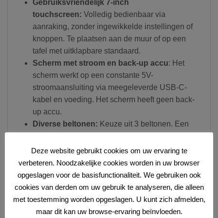
Gebruiksvriendelijk 7-inch
touchscreen:
Volledig bedienbaar via
aanraking, zonder ingewikkelde instellingen of
knoppen. Te plaatsen aan de muur of op een
tafel met uitklapbare standaard.
Scherm met stroom en back-up accu
: Het
scherm werkt op een constante 5V-
stroomaansluiting via meegeleverde USB-C-
kabel en voeding. Het scherm heeft geen back-
up accu.
Diverse beltonen:
Keuze uit 3 beltonen. Een
‘niet storen’-modus is ook beschikbaar.
Gratis lokale opslag van HD-beelden:
Slaat 1
Deze website gebruikt cookies om uw ervaring te
of 2 foto’s of een 2, 10 of 15 sec video op van
verbeteren. Noodzakelijke cookies worden in uw browser
bezoekers op een 32GB SD-kaart in het
opgeslagen voor de basisfunctionaliteit. We gebruiken ook
scherm. (max. 64Gb)
cookies van derden om uw gebruik te analyseren, die alleen
Activiteitenlogboek:
Alle aanbellers en
met toestemming worden opgeslagen. U kunt zich afmelden,
gemiste oproepen worden vastgelegd met
maar dit kan uw browse-ervaring beïnvloeden.