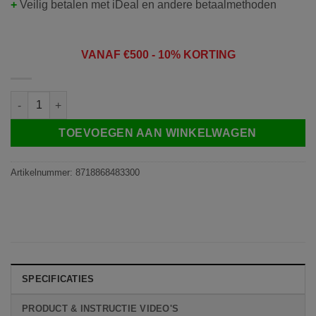
+
Veilig betalen met iDeal en andere betaalmethoden
VANAF
€50
0 - 10% KORTING
Doorsafe 1903 | deurbel intercom met regenkap, draadloos, op 5V 
TOEVOEGEN AAN WINKELWAGEN
Artikelnummer:
8718868483300
SPECIFICATIES
PRODUCT & INSTRUCTIE VIDEO'S