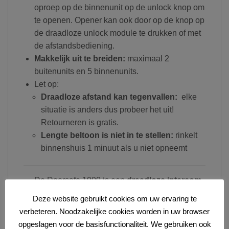
oproep op de binnenunit op de unlock knop om
te openen. Opener kan ook door op de knop op
de draadloze unlock module te drukken of met
de afstandsbediening.
Makkelijk uit te breiden:
maximaal 2
buitenunits en 5 binnenunits.
Let op:
Draadloze afstand kan tegenvallen:
elke
situatie is anders dus probeer het uit!
Retourneren is gratis.
Lengte beltoon is niet in te stellen:
rinkelt
binnenshuis 1 minuut als u niet opneemt
De Doorsafe 1900 is een
draadloze intercom
of parlofoon,
die bestaat uit twee onderdelen:
Deze website gebruikt cookies om uw ervaring te
een
buitendeurbel
& een
binnenunit
. Zodra
verbeteren. Noodzakelijke cookies worden in uw browser
iemand aanbelt dan rinkelt de binnenunit.
opgeslagen voor de basisfunctionaliteit. We gebruiken ook