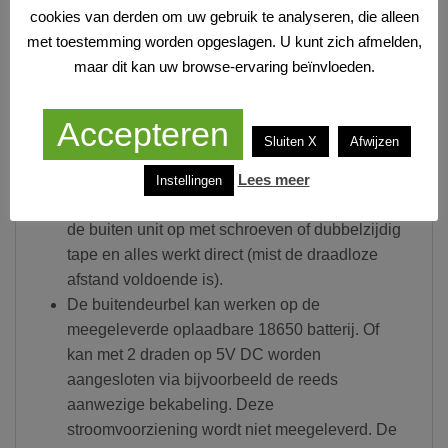
Daarna kan je praten met wie er voor de deur
cookies van derden om uw gebruik te analyseren, die alleen
staat. En eventueel kan je ook de deur openen.
met toestemming worden opgeslagen. U kunt zich afmelden,
Dit product is niet verbonden met het internet,
maar dit kan uw browse-ervaring beïnvloeden.
hierdoor is de
eigen draadloze verbinding
100% privé, veilig en betrouwbaar
.
Accepteren
De bel is heel makkelijk te installeren want het
Sluiten X
Afwijzen
product kan geheel werken op batterijen. Dus
Lees meer
stop de meegeleverde oplaadbare 18650
Instellingen
batterij in de deurbel en in de binnenunit, hang
de buiten unit op met schroeven of dubbelzijdig
tape en alles werkt direct (mist de draadloze
afstand voldoende is).
De buitendeurbel kan werken op de
meegeleverde oplaadbare 18650 batterij. Of
kan met 2 draden op 5V DC worden
aangesloten via bijvoorbeeld de reeds
aanwezige bekabeling. Deze
stroomvoorziening wordt niet meegeleverd. De