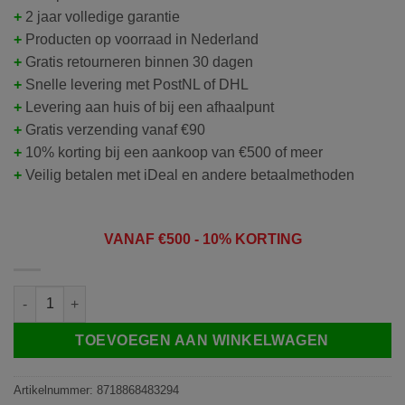
+
2 jaar volledige garantie
+
Producten op voorraad in Nederland
+
Gratis retourneren binnen 30 dagen
+
Snelle levering met PostNL of DHL
+
Levering aan huis of bij een afhaalpunt
+
Gratis verzending vanaf €90
+
10% korting bij een aankoop van €500 of meer
+
Veilig betalen met iDeal en andere betaalmethoden
VANAF
€50
0 - 10% KORTING
DS1902 | deurbel intercom met regenkap, draadloos, op 5V of batt
TOEVOEGEN AAN WINKELWAGEN
Artikelnummer:
8718868483294