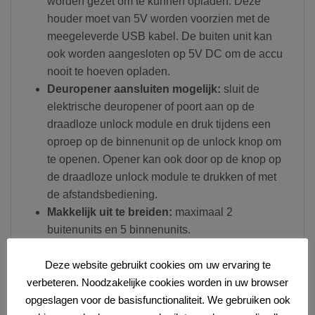
worden gezet om te kunnen opladen. Deze
houder moet van 5V worden voorzien met de
meegeleverde USB kabel. De buiten unit kan
ook worden aangesloten op 5V DC om de accu
nooit te hoeven opladen.
Deuropener aansluiten mogelijk:
sluit de
elektrische deuropener of poort aan op de
draadloze unlock module en druk tijdens een
oproep op de binnenunit op de unlock knop om
te openen. Opener kan ook door op de knop op
de draadloze unlock module te drukken of met
de afstandsbediening.
Makkelijk uit te breiden:
maximaal 2
buitenunits en 5 binnenunits.
Let op:
Deze website gebruikt cookies om uw ervaring te
Draadloze afstand kan tegenvallen:
elke
verbeteren. Noodzakelijke cookies worden in uw browser
situatie is anders dus probeer het uit!
opgeslagen voor de basisfunctionaliteit. We gebruiken ook
Retourneren is gratis.