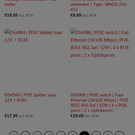
meter
verbinden | Type: WAGO 221-
412
€
19,00
€
8,65
incl. BTW
incl. BTW
DS4984 | POE Splitter naar
DS4986 | POE switch | Fast
12V + RJ45
Ethernet (10/100 Mbps) | POE
IEEE 802.3af | 52W | 4 x POE
poort | 2 x Uplinkpoort
€
17,95
€
19,00
incl. BTW
incl. BTW