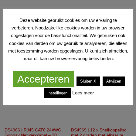
Deze website gebruikt cookies om uw ervaring te
verbeteren. Noodzakelijke cookies worden in uw browser
DS4941 | Siamese coax kabel |
DS4965 | RJ45 CAT6 24AWG
4 draadskabel: coax kabel
Goobay Netwerkkabel – 1
opgeslagen voor de basisfunctionaliteit. We gebruiken ook
(kern & mantel) + 2 draden –
meter
cookies van derden om uw gebruik te analyseren, die alleen
100 meter
€
118,00
€
4,50
incl. BTW
incl. BTW
met toestemming worden opgeslagen. U kunt zich afmelden,
maar dit kan uw browse-ervaring beïnvloeden.
Accepteren
Sluiten X
Afwijzen
Lees meer
Instellingen
DS4966 | RJ45 CAT6 24AWG
DS4969 | 12 x Snelkoppeling
Goobay Netwerkkabel – 20
met 2 draden met elkaar te