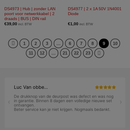
DS4973 | Hub | zonder LAN
DS4977 | 2 x 1A 50V 1N4001
poort voor netwerkkabel | 2
Diode
draads | BUS | DIN rail
€
39,00
€
1,00
incl. BTW
incl. BTW
1
2
3
…
6
7
8
9
10
11
12
…
21
22
23