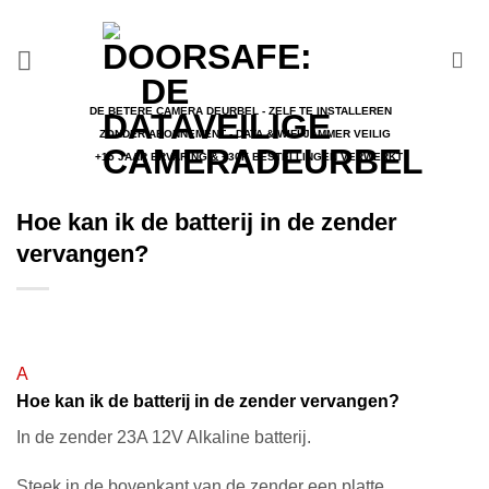
Ga
naar
inhoud
DE BETERE CAMERA DEURBEL - ZELF TE INSTALLEREN
ZONDER ABONNEMENT - DATA & WIFI JAMMER VEILIG
+15 JAAR ERVARING & +30K BESTELLINGEN VERWERKT
Hoe kan ik de batterij in de zender
vervangen?
A
Hoe kan ik de batterij in de zender vervangen?
In de zender 23A 12V Alkaline batterij.
Steek in de bovenkant van de zender een platte