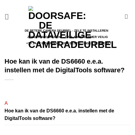
Ga
naar
inhoud
DE BETERE CAMERA DEURBEL - ZELF TE INSTALLEREN
ZONDER ABONNEMENT - DATA & WIFI JAMMER VEILIG
+15 JAAR ERVARING & +30K BESTELLINGEN VERWERKT
Hoe kan ik van de DS6660 e.e.a.
instellen met de DigitalTools software?
A
Hoe kan ik van de DS6660 e.e.a. instellen met de
DigitalTools software?