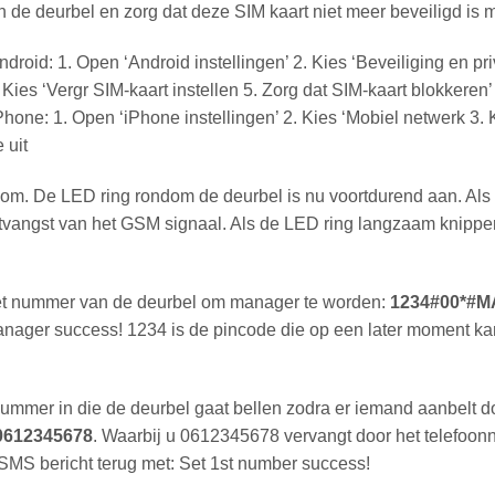
in de deurbel en zorg dat deze SIM kaart niet meer beveiligd is 
droid: 1. Open ‘Android instellingen’ 2. Kies ‘Beveiliging en pr
 Kies ‘Vergr SIM-kaart instellen 5. Zorg dat SIM-kaart blokkeren’ u
Phone: 1. Open ‘iPhone instellingen’ 2. Kies ‘Mobiel netwerk 3. 
 uit
oom. De LED ring rondom de deurbel is nu voortdurend aan. Als d
tvangst van het GSM signaal. Als de LED ring langzaam knipper
et nummer van de deurbel om manager te worden:
1234#00*#
anager success! 1234 is de pincode die op een later moment 
nnummer in die de deurbel gaat bellen zodra er iemand aanbelt
0612345678
. Waarbij u 0612345678 vervangt door het telefoonn
n SMS bericht terug met: Set 1st number success!