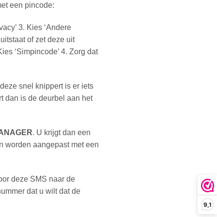
met een pincode:
ivacy’ 3. Kies ‘Andere
itstaat of zet deze uit
Kies ‘Simpincode’ 4. Zorg dat
eze snel knippert is er iets
t dan is de deurbel aan het
MANAGER
. U krijgt dan een
kan worden aangepast met een
 door deze SMS naar de
ummer dat u wilt dat de
9,1