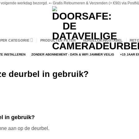
volgende werkdag bezorgd. ➵ Gratis Retourneren & Verzenden (> €90) via PostNL 
PER CATEGORIE
PRODUCTEN FILTER
VERGELIJKINGSTABEL
RET
TE INSTALLEREN
ZONDER ABONNEMENT - DATA & WIFI JAMMER VEILIG
+15 JAAR 
e deurbel in gebruik?
l in gebruik?
enne aan op de deurbel.