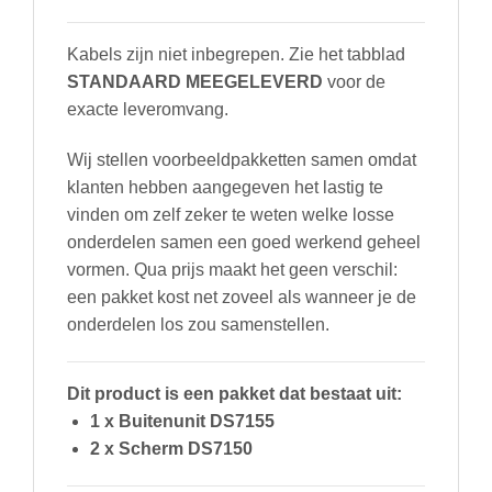
kaart
16Gb
Kabels zijn niet inbegrepen. Zie het tabblad
aantal
STANDAARD MEEGELEVERD
voor de
exacte leveromvang.
Wij stellen voorbeeldpakketten samen omdat
klanten hebben aangegeven het lastig te
vinden om zelf zeker te weten welke losse
onderdelen samen een goed werkend geheel
vormen. Qua prijs maakt het geen verschil:
een pakket kost net zoveel als wanneer je de
onderdelen los zou samenstellen.
Dit product is een pakket dat bestaat uit:
1 x Buitenunit DS7155
2 x Scherm DS7150