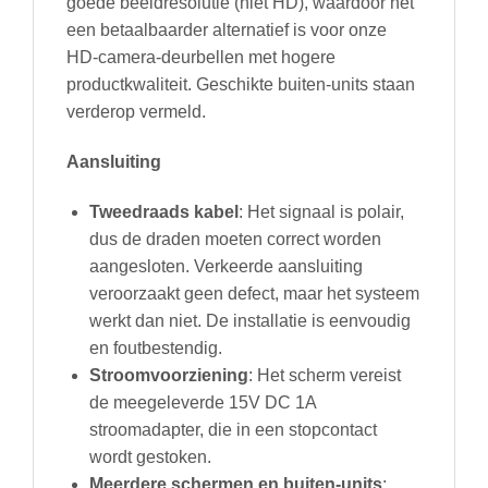
goede beeldresolutie (niet HD), waardoor het
een betaalbaarder alternatief is voor onze
HD-camera-deurbellen met hogere
productkwaliteit. Geschikte buiten-units staan
verderop vermeld.
Aansluiting
Tweedraads kabel
: Het signaal is polair,
dus de draden moeten correct worden
aangesloten. Verkeerde aansluiting
veroorzaakt geen defect, maar het systeem
werkt dan niet. De installatie is eenvoudig
en foutbestendig.
Stroomvoorziening
: Het scherm vereist
de meegeleverde 15V DC 1A
stroomadapter, die in een stopcontact
wordt gestoken.
Meerdere schermen en buiten-units
: