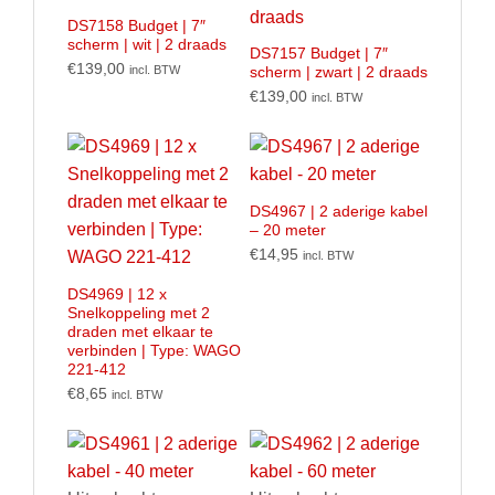
DS7158 Budget | 7″
scherm | wit | 2 draads
DS7157 Budget | 7″
€
139,00
incl. BTW
scherm | zwart | 2 draads
€
139,00
incl. BTW
DS4967 | 2 aderige kabel
– 20 meter
€
14,95
incl. BTW
DS4969 | 12 x
Snelkoppeling met 2
draden met elkaar te
verbinden | Type: WAGO
221-412
€
8,65
incl. BTW