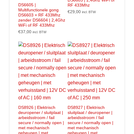
DS6603 | 2,4Ghz WiFi of
DS6605 |
RF 433Mhz
Multifunctionele gong
€
29,00
incl. BTW
DS6603 + RF 433Mhz
zender DS6604 | 2,4Ghz
WiFi of RF 433Mhz
€
37,00
incl. BTW
DS8926 | Elektrisch
DS8927 | Elektrisch
deuropener / sluitplaat |
sluitplaat / deuropener |
arbeidsstroom / fail
arbeidsstroom / fail
secure / normally open |
secure / normally open |
met mechanisch
met mechanisch
geheugen | met
geheugen | met