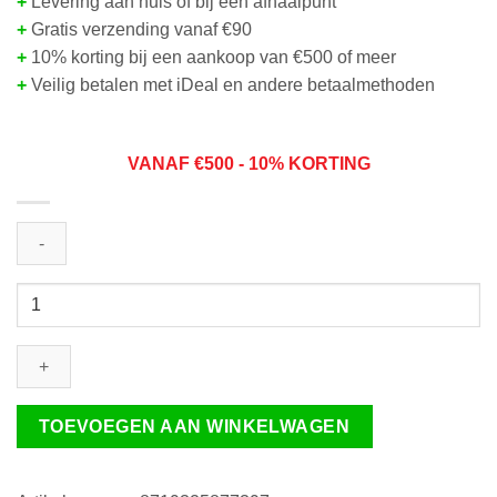
+
Levering aan huis of bij een afhaalpunt
+
Gratis verzending vanaf €90
+
10% korting bij een aankoop van €500 of meer
+
Veilig betalen met iDeal en andere betaalmethoden
VANAF
€50
0 - 10% KORTING
DS7160
Budget
|
Deurbel
met
regenkap
TOEVOEGEN AAN WINKELWAGEN
en
camera