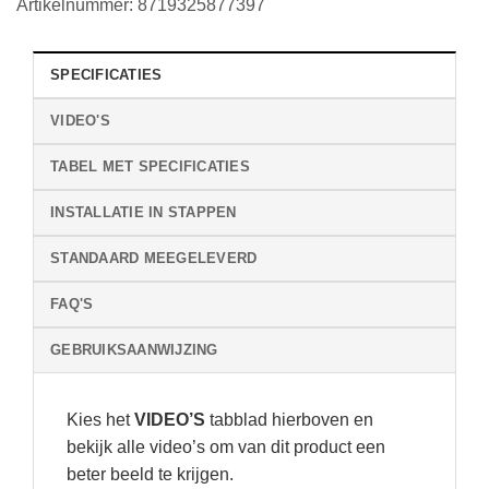
|
Artikelnummer:
8719325877397
2x4.3"
scherm
SPECIFICATIES
|
zwart
VIDEO'S
|
2
TABEL MET SPECIFICATIES
draads
verbinding
INSTALLATIE IN STAPPEN
tussen
deurbel
STANDAARD MEEGELEVERD
en
scherm
FAQ'S
|
GEBRUIKSAANWIJZING
Opslag
beelden
in
Kies het
VIDEO’S
tabblad hierboven en
scherm
bekijk alle video’s om van dit product een
op
beter beeld te krijgen.
SD-