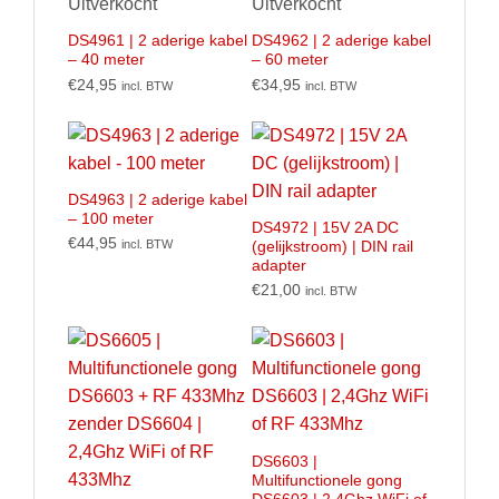
Uitverkocht
Uitverkocht
DS4961 | 2 aderige kabel
DS4962 | 2 aderige kabel
– 40 meter
– 60 meter
€
24,95
€
34,95
incl. BTW
incl. BTW
DS4963 | 2 aderige kabel
– 100 meter
DS4972 | 15V 2A DC
€
44,95
incl. BTW
(gelijkstroom) | DIN rail
adapter
€
21,00
incl. BTW
DS6603 |
Multifunctionele gong