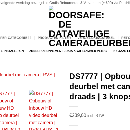
volgende werkdag bezorgd. ➵ Gratis Retourneren & Verzenden (> €90) via PostNL 
PER CATEGORIE
PRODUCTEN FILTER
VERGELIJKINGSTABEL
RET
TE INSTALLEREN
ZONDER ABONNEMENT - DATA & WIFI JAMMER VEILIG
+15 JAAR 
DS7777 | Opbou
deurbel met cam
draads | 3 knop
€
239,00
incl. BTW