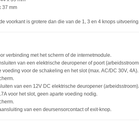
3
x 37 mm
knops
aantal
de voorkant is grotere dan die van de 1, 3 en 4 knops uitvoering
oor verbinding met het scherm of de internetmodule.
nsluiten van een elektrische deuropener of poort (arbeidsstroom 
te voeding voor de schakeling en het slot (max. AC/DC 30V, 4A).
scherm.
sluiten van een 12V DC elektrische deuropener (arbeidsstroom)
.7A voor het slot, geen aparte voeding nodig.
scherm.
aansluiting van een deursensorcontact of exit-knop.