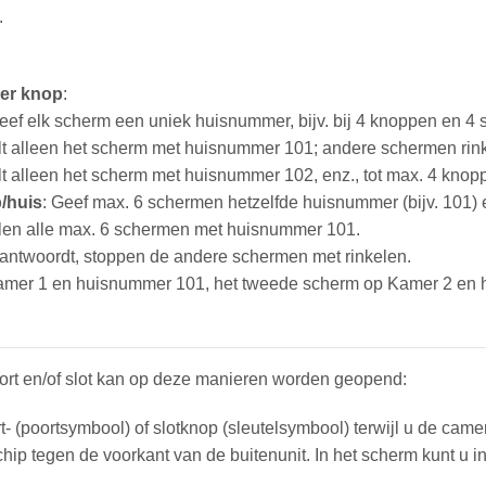
.
per knop
:
Geef elk scherm een uniek huisnummer, bijv. bij 4 knoppen en 4 
elt alleen het scherm met huisnummer 101; andere schermen rink
lt alleen het scherm met huisnummer 102, enz., tot max. 4 knop
/huis
: Geef max. 6 schermen hetzelfde huisnummer (bijv. 101
elen alle max. 6 schermen met huisnummer 101.
antwoordt, stoppen de andere schermen met rinkelen.
Kamer 1 en huisnummer 101, het tweede scherm op Kamer 2 en h
ort en/of slot kan op deze manieren worden geopend:
t- (poortsymbool) of slotknop (sleutelsymbool) terwijl u de came
ip tegen de voorkant van de buitenunit. In het scherm kunt u inst