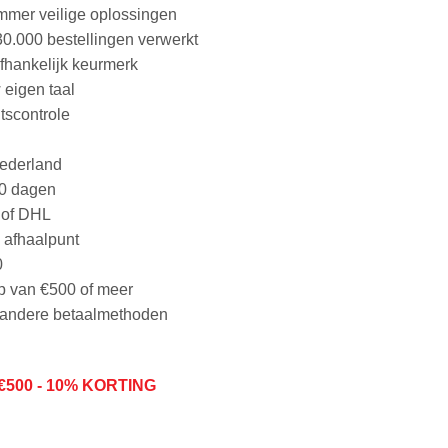
ammer veilige oplossingen
30.000 bestellingen verwerkt
afhankelijk keurmerk
 eigen taal
tscontrole
Nederland
30 dagen
 of DHL
n afhaalpunt
0
p van €500 of meer
n andere betaalmethoden
€50
0 - 10% KORTING