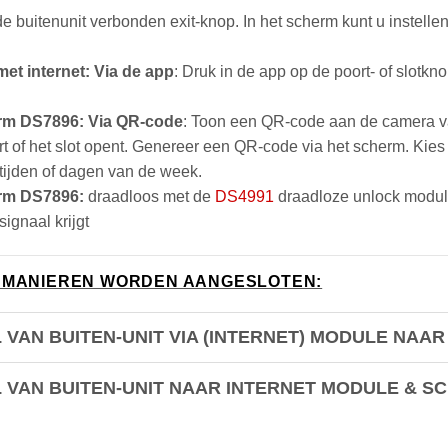
e buitenunit verbonden exit-knop. In het scherm kunt u instellen 
et internet: Via de app
: Druk in de app op de poort- of slotkn
rm DS7896: Via QR-code
: Toon een QR-code aan de camera van
rt of het slot opent. Genereer een QR-code via het scherm. Kies
 tijden of dagen van de week.
erm DS7896:
draadloos met de
DS4991
draadloze unlock module
gnaal krijgt
 2 MANIEREN WORDEN AANGESLOTEN:
 VAN BUITEN-UNIT VIA (INTERNET) MODULE NAA
L VAN BUITEN-UNIT NAAR INTERNET MODULE & 