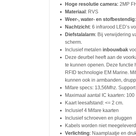
Hoge resolutie camera:
2MP FHD
Materiaal
: RVS
Weer-, water- en stofbestendig
Nachtzicht
: 6 infrarood LED’s vo
Diefstalalarm
: Bij verwijdering 
scherm.
Inclusief metalen
inbouwbak
voo
Deze deurbel heeft aan de voork
te kunnen openen. Deze functie ho
RFID technologie EM Marine. Mifa
kunnen ook in armbanden, druppe
Mifare specs: 13,56Mhz. Support
Maximaal aantal IC kaarten: 100
Kaart leesafstand: <= 2 cm.
Inclusief 4 Mifare kaarten
Inclusief schroeven en pluggen
Kabels worden niet meegeleverd
Verlichting
: Naamplaatje en druk