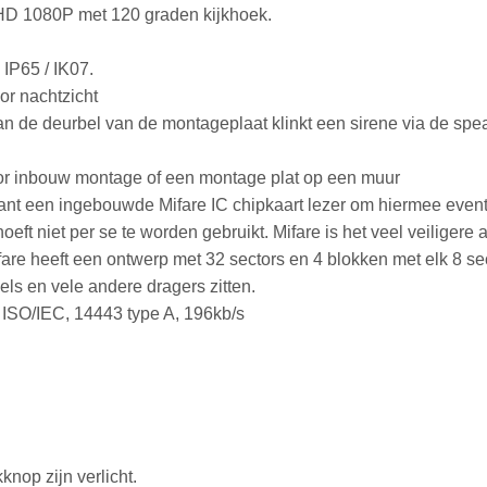
 1080P met 120 graden kijkhoek.
: IP65 / IK07.
or nachtzicht
van de deurbel van de montageplaat klinkt een sirene via de spea
r inbouw montage of een montage plat op een muur
ant een ingebouwde Mifare IC chipkaart lezer om hiermee even
eft niet per se te worden gebruikt. Mifare is het veel veiligere
re heeft een ontwerp met 32 sectors en 4 blokken met elk 8 sec
ls en vele andere dragers zitten.
 ISO/IEC, 14443 type A, 196kb/s
knop zijn verlicht.