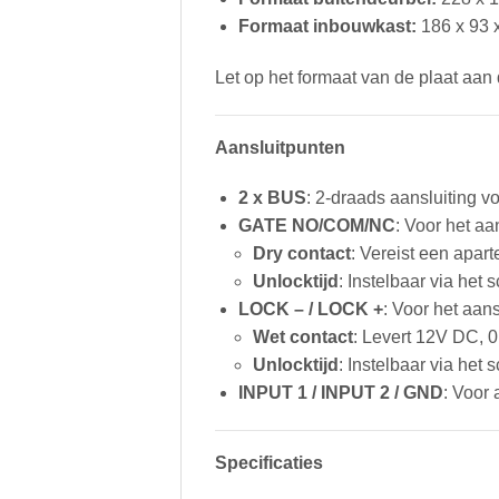
Formaat inbouwkast:
186 x 93 
Let op het formaat van de plaat aan 
Aansluitpunten
2 x BUS
: 2-draads aansluiting v
GATE NO/COM/NC
: Voor het aa
Dry contact
: Vereist een apar
Unlocktijd
: Instelbaar via het 
LOCK – / LOCK +
: Voor het aan
Wet contact
: Levert 12V DC, 0
Unlocktijd
: Instelbaar via het 
INPUT 1 / INPUT 2 / GND
: Voor 
Specificaties