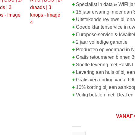
+
Specialist in data & WiFi j
+
15 jaar ervaring, meer dan 
+
Uitstekende reviews bij on
+
Goede klantenservice in uw
+
Europese service & kwalitei
+
2 jaar volledige garantie
+
Producten op voorraad in 
+
Gratis retourneren binnen 
+
Snelle levering met PostNL
+
Levering aan huis of bij ee
+
Gratis verzending vanaf €9
+
10% korting bij een aankoo
+
Veilig betalen met iDeal e
VANAF