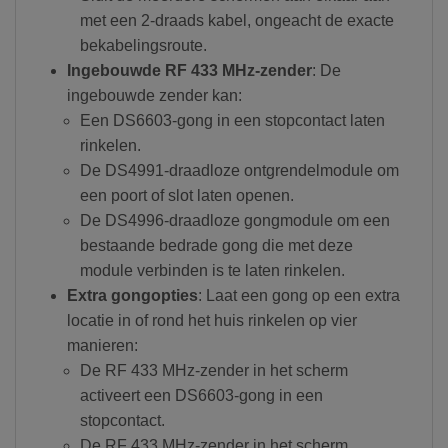
met een 2-draads kabel, ongeacht de exacte
bekabelingsroute.
Ingebouwde RF 433 MHz-zender
: De
ingebouwde zender kan:
Een DS6603-gong in een stopcontact laten
rinkelen.
De DS4991-draadloze ontgrendelmodule om
een poort of slot laten openen.
De DS4996-draadloze gongmodule om een
bestaande bedrade gong die met deze
module verbinden is te laten rinkelen.
Extra gongopties
: Laat een gong op een extra
locatie in of rond het huis rinkelen op vier
manieren:
De RF 433 MHz-zender in het scherm
activeert een DS6603-gong in een
stopcontact.
De RF 433 MHz-zender in het scherm