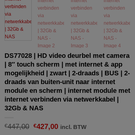
DS77028 | HD video deurbel met camera
| 8″ touch scherm | met internet & app
mogelijkheid | zwart | 2-draads | BUS | 2-
draads van buiten-unit naar internet
module en scherm | internet module met
internet verbinden via netwerkkabel |
32Gb & NAS
Oorspronkelijke
Huidige
447,00
427,00
€
€
incl. BTW
prijs
prijs