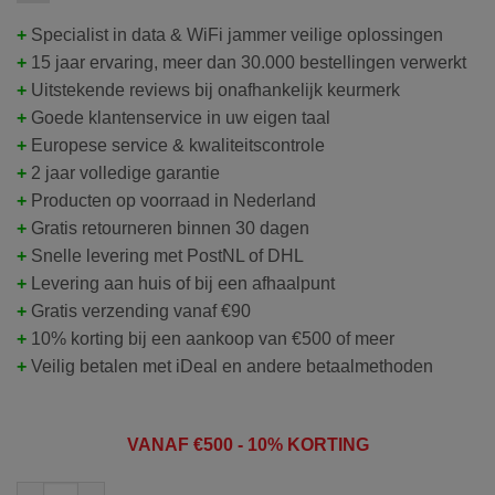
was:
is:
+
Specialist in data & WiFi jammer veilige oplossingen
€447,00.
€427,00.
+
15 jaar ervaring, meer dan 30.000 bestellingen verwerkt
+
Uitstekende reviews bij onafhankelijk keurmerk
+
Goede klantenservice in uw eigen taal
+
Europese service & kwaliteitscontrole
+
2 jaar volledige garantie
+
Producten op voorraad in Nederland
+
Gratis retourneren binnen 30 dagen
+
Snelle levering met PostNL of DHL
+
Levering aan huis of bij een afhaalpunt
+
Gratis verzending vanaf €90
+
10% korting bij een aankoop van €500 of meer
+
Veilig betalen met iDeal en andere betaalmethoden
VANAF
€50
0 - 10% KORTING
DS77028 | HD video deurbel met camera | 8" touch scherm | met 