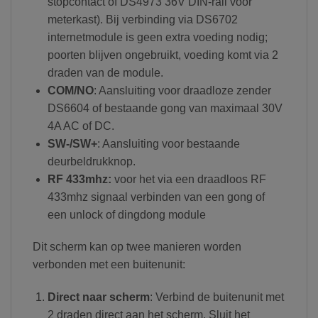
stopcontact of DS4973 36V DIN-rail voor
meterkast). Bij verbinding via DS6702
internetmodule is geen extra voeding nodig;
poorten blijven ongebruikt, voeding komt via 2
draden van de module.
COM/NO
: Aansluiting voor draadloze zender
DS6604 of bestaande gong van maximaal 30V
4A AC of DC.
SW-/SW+
: Aansluiting voor bestaande
deurbeldrukknop.
RF 433mhz:
voor het via een draadloos RF
433mhz signaal verbinden van een gong of
een unlock of dingdong module
Dit scherm kan op twee manieren worden
verbonden met een buitenunit:
Direct naar scherm
: Verbind de buitenunit met
2 draden direct aan het scherm. Sluit het