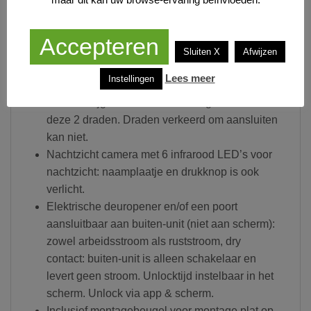
polair. Dus ga van de buiten-unit met slechts 2
draden naar binnen naar de internet module.
Accepteren
Sluit die internet module aan op 220V en de
Sluiten X
Afwijzen
router met een netwerkkabel. Ga vervolgens
Lees meer
Instellingen
met een 2 draadskabel naar het scherm. Het
scherm krijgt zowel stroom als signaal van
deze 2 draden. Draden verkeerd om aansluiten
kan niet.
Nachtzicht camera met 6 infrarood LED’s voor
nachtzicht: naamplaatje en drukknop is ook
verlicht.
Elektrische deuropener en/of een poort
aansluitbaar aan buiten-unit (niet aan scherm):
zowel arbeidsstroom als ruststroom, dry
contact: buiten-unit is alleen schakelaar en
levert geen stroom. Unlocktijd instelbaar in het
scherm. Unlock via app & scherm.
Inclusief montagebeugel voor montage plat op