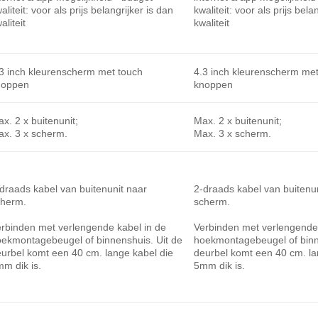
aliteit: voor als prijs belangrijker is dan
kwaliteit: voor als prijs bela
aliteit
kwaliteit
3 inch kleurenscherm met touch
4.3 inch kleurenscherm met
noppen
knoppen
x. 2 x buitenunit;
Max. 2 x buitenunit;
x. 3 x scherm.
Max. 3 x scherm.
draads kabel van buitenunit naar
2-draads kabel van buitenu
cherm.
scherm.
rbinden met verlengende kabel in de
Verbinden met verlengende 
ekmontagebeugel of binnenshuis. Uit de
hoekmontagebeugel of binn
urbel komt een 40 cm. lange kabel die
deurbel komt een 40 cm. la
m dik is.
5mm dik is.