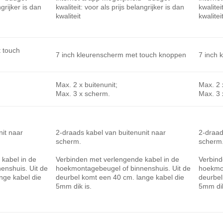
ngrijker is dan
kwaliteit: voor als prijs belangrijker is dan
kwalitei
kwaliteit
kwalitei
 touch
7 inch kleurenscherm met touch knoppen
7 inch 
Max. 2 x buitenunit;
Max. 2 
Max. 3 x scherm.
Max. 3 
nit naar
2-draads kabel van buitenunit naar
2-draad
scherm.
scherm
kabel in de
Verbinden met verlengende kabel in de
Verbind
enshuis. Uit de
hoekmontagebeugel of binnenshuis. Uit de
hoekmon
nge kabel die
deurbel komt een 40 cm. lange kabel die
deurbel
5mm dik is.
5mm dik