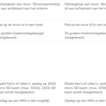
phangbaar aan muur. Stroomaansluiting
Ophangbaar aan muur. Str
t aan achterkant van het scherm.
zit aan achterkant van het 
at op de muur of in een hoek.
Plat op de muur of in een h
0 graden hoekmontagebeugel
30 graden hoekmontagebe
eegeleverd.
meegeleverd.
akt foto’s of video’s, opslag op 16Gb
Maakt foto’s of video’s, op
cro SD-kaart; (max. 32Gb); 16Gb SD-
micro SD-kaart; (max. 32G
art wordt meegeleverd.
kaart wordt meegeleverd.
slag op een NAS is niet mogelijk.
Opslag op een NAS is niet m