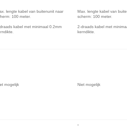
x. lengte kabel van buitenunit naar
Max. lengte kabel van buite
herm: 100 meter.
scherm: 100 meter.
-draads kabel met minimaal 0.2mm
2-draads kabel met minim
rndikte.
kerndikte.
et mogelijk
Niet mogelijk
-