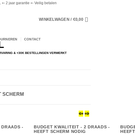
➵ 2 jaar garantie ➵ Veilig betalen
WINKELWAGEN /
€
0,00
OURNEREN
CONTACT
ERVARING & +30K BESTELLINGEN VERWERKT
T SCHERM
⇦
⇨
 DRAADS -
BUDGET KWALITEIT - 2 DRAADS -
BUDGE
HEEFT SCHERM NODIG
HEEFT