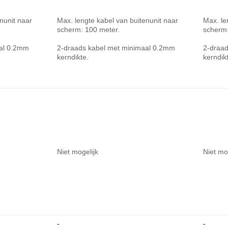
nunit naar
Max. lengte kabel van buitenunit naar
Max. le
scherm: 100 meter.
scherm:
aal 0.2mm
2-draads kabel met minimaal 0.2mm
2-draa
kerndikte.
kerndik
Niet mogelijk
Niet mo
-
-