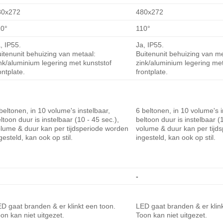
80x272
480x272
10°
110°
, IP55.
Ja, IP55.
itenunit behuizing van metaal:
Buitenunit behuizing van me
nk/aluminium legering met kunststof
zink/aluminium legering met
ontplate.
frontplate.
beltonen, in 10 volume's instelbaar,
6 beltonen, in 10 volume's i
ltoon duur is instelbaar (10 - 45 sec.),
beltoon duur is instelbaar (1
lume & duur kan per tijdsperiode worden
volume & duur kan per tijd
gesteld, kan ook op stil.
ingesteld, kan ook op stil.
-
D gaat branden & er klinkt een toon.
LED gaat branden & er klink
on kan niet uitgezet.
Toon kan niet uitgezet.