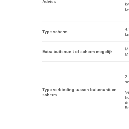
Advies
kw
kw
4.
Type scherm
k
Ma
Extra buitenunit of scherm mogelijk
Ma
2-
s
Type verbinding tussen buitenunit en
Ve
scherm
ho
de
5m