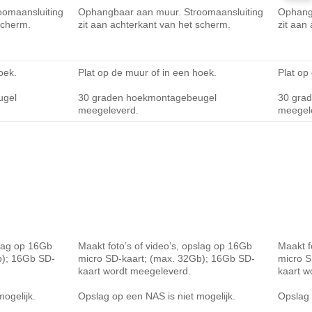
oomaansluiting
Ophangbaar aan muur. Stroomaansluiting
Ophang
scherm.
zit aan achterkant van het scherm.
zit aan
oek.
Plat op de muur of in een hoek.
Plat op
ugel
30 graden hoekmontagebeugel
30 gra
meegeleverd.
meegel
slag op 16Gb
Maakt foto’s of video’s, opslag op 16Gb
Maakt f
b); 16Gb SD-
micro SD-kaart; (max. 32Gb); 16Gb SD-
micro S
kaart wordt meegeleverd.
kaart w
ogelijk.
Opslag op een NAS is niet mogelijk.
Opslag 