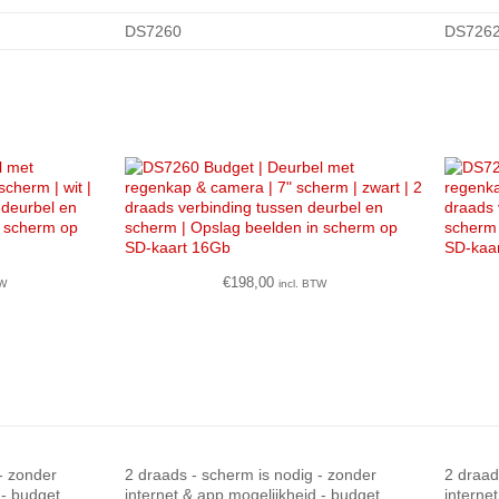
DS7260
DS726
€
198,00
TW
incl. BTW
- zonder
2 draads - scherm is nodig - zonder
2 draad
 - budget
internet & app mogelijkheid - budget
interne