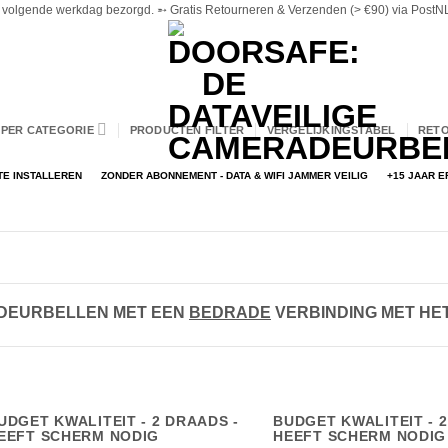
volgende werkdag bezorgd. ➵ Gratis Retourneren & Verzenden (> €90) via PostNL 
PER CATEGORIE
PRODUCTEN FILTER
VERGELIJKINGSTABEL
RET
TE INSTALLEREN
ZONDER ABONNEMENT - DATA & WIFI JAMMER VEILIG
+15 JAAR 
DEURBELLEN MET EEN
BEDRADE
VERBINDING MET HE
UDGET KWALITEIT - 2 DRAADS -
BUDGET KWALITEIT - 2
EEFT SCHERM NODIG
HEEFT SCHERM NODIG