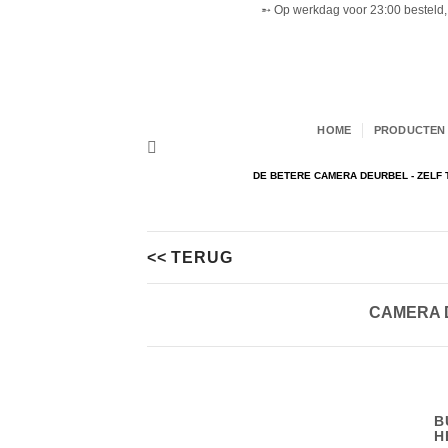
➵ Op werkdag voor 23:00 besteld, 
Ga
naar
inhoud
HOME
PRODUCTEN 
DE BETERE CAMERA DEURBEL - ZELF 
<< TERUG
CAMERA 
B
H