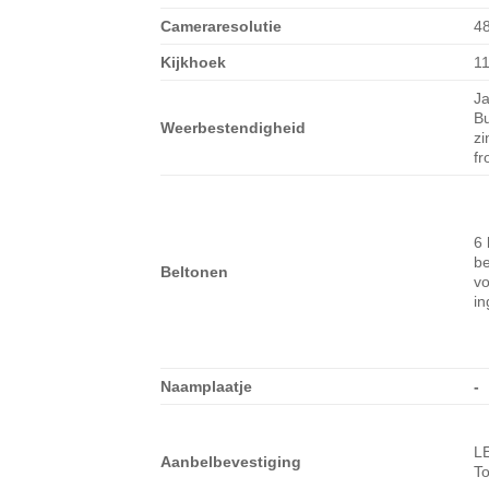
Cameraresolutie
4
Kijkhoek
1
Ja
Bu
Weerbestendigheid
zi
fr
6 
be
Beltonen
vo
in
Naamplaatje
-
LE
Aanbelbevestiging
To