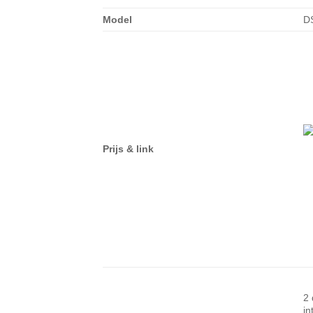
Model
D
Prijs & link
2 
in