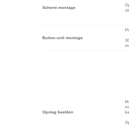
O
Scherm montage
zi
Pl
Buiten-unit montage
3
m
Ma
mi
Opslag beelden
ka
Op