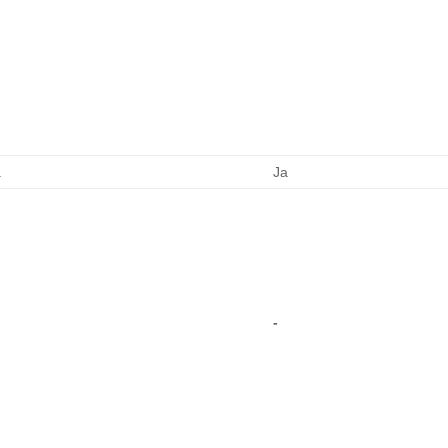
a
Ja
-