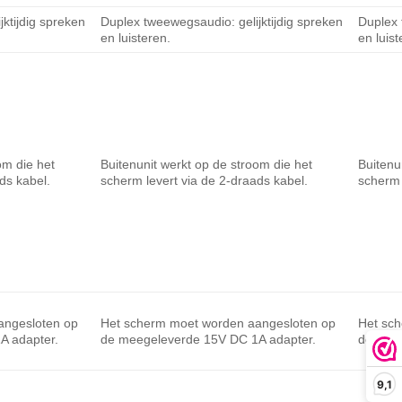
ktijdig spreken
Duplex tweewegsaudio: gelijktijdig spreken
Duplex 
en luisteren.
en luist
om die het
Buitenunit werkt op de stroom die het
Buitenu
ds kabel.
scherm levert via de 2-draads kabel.
scherm 
angesloten op
Het scherm moet worden aangesloten op
Het sc
A adapter.
de meegeleverde 15V DC 1A adapter.
de mee
9,1