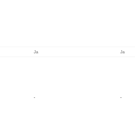
Ja
Ja
-
-