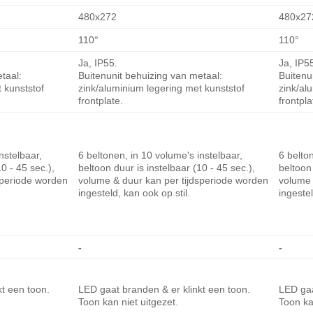
480x272
480x27
110°
110°
Ja, IP55.
Ja, IP5
taal:
Buitenunit behuizing van metaal:
Buitenu
 kunststof
zink/aluminium legering met kunststof
zink/al
frontplate.
frontpla
nstelbaar,
6 beltonen, in 10 volume's instelbaar,
6 belto
0 - 45 sec.),
beltoon duur is instelbaar (10 - 45 sec.),
beltoon 
speriode worden
volume & duur kan per tijdsperiode worden
volume 
ingesteld, kan ook op stil.
ingestel
-
-
t een toon.
LED gaat branden & er klinkt een toon.
LED gaa
Toon kan niet uitgezet.
Toon ka