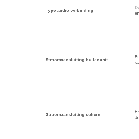
Du
Type audio verbinding
en
Bu
Stroomaansluiting buitenunit
sc
H
Stroomaansluiting scherm
d