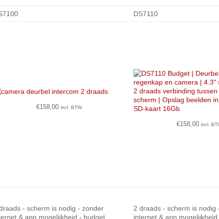
S7100
DS7110
€
158,00
incl. BTW
€
158,00
incl. B
draads - scherm is nodig - zonder
2 draads - scherm is nodig 
ternet & app mogelijkheid - budget
internet & app mogelijkheid