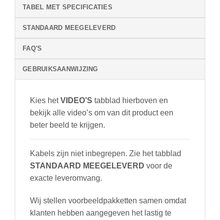
Mifare
TABEL MET SPECIFICATIES
Chipreader
|
STANDAARD MEEGELEVERD
Zwart/Donkergrijs
|
FAQ'S
met
7
GEBRUIKSAANWIJZING
inch
touchscherm
Kies het
VIDEO’S
tabblad hierboven en
|
bekijk alle video’s om van dit product een
met
POE
beter beeld te krijgen.
switch
|
Kabels zijn niet inbegrepen. Zie het tabblad
32Gb
STANDAARD MEEGELEVERD
voor de
scherm
exacte leveromvang.
&
NAS
Wij stellen voorbeeldpakketten samen omdat
aantal
klanten hebben aangegeven het lastig te