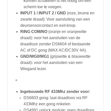
kunnen schakelen is het nodig om een
scherm toe te voegen.
INPUT 1 / INPUT 2 / GND
(roze, bruine en
zwarte draad): Voor aansluiting van een
deursensorcontact en exit-knop.
RING COM/NO
(oranje en oranjewitte
draad)
:
voor het aansluiten van de
draadloze zender DS6604 of bestaande
AC of DC gong (MAX AC/DC30V 4A).
GND/WG0/WG1
(grijswitte & blauwwitte
draad)
:
voor het aansluiten van een
Wiegand lezer.
+
Ingebouwde
RF 433Mhz zender voor:
DS6603 gong: laat draadloos via RF
433Mhz een gong rinkelen
DS4991 unlock module: open draadloos