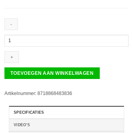
DS6679
POE
|
HD
internet
deurbel
TOEVOEGEN AAN WINKELWAGEN
met
camera
met
Artikelnummer:
8718868483836
POE
IEEE
SPECIFICATIES
802.3af
|
VIDEO'S
RFID