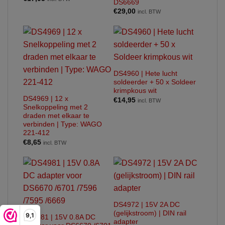
DS6669
€
29,00
incl. BTW
DS4960 | Hete lucht
soldeerder + 50 x Soldeer
krimpkous wit
DS4969 | 12 x
€
14,95
incl. BTW
Snelkoppeling met 2
draden met elkaar te
verbinden | Type: WAGO
221-412
€
8,65
incl. BTW
DS4972 | 15V 2A DC
(gelijkstroom) | DIN rail
9,1
DS4981 | 15V 0.8A DC
adapter