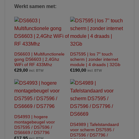
Werkt samen met:
DS6603 | Multifunctionele
DS7595 | los 7″ touch
gong DS6603 | 2,4Ghz
scherm | zonder internet
WiFi of RF 433Mhz
module | 4 draads | 32Gb
€
29,00
€
190,00
incl. BTW
incl. BTW
DS4993 | hogere
montagebeugel voor
DS4989 | Tafelstandaard
DS7595 / DS7596 /
voor scherm DS7595 /
DS6669 / DS7796
DS7596 / DS7796 /
€
17,95
incl. BTW