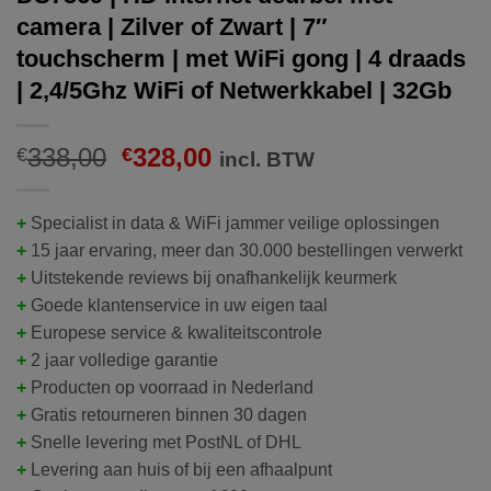
camera | Zilver of Zwart | 7″
touchscherm | met WiFi gong | 4 draads
| 2,4/5Ghz WiFi of Netwerkkabel | 32Gb
Oorspronkelijke
Huidige
338,00
328,00
€
€
incl. BTW
prijs
prijs
was:
is:
+
Specialist in data & WiFi jammer veilige oplossingen
€338,00.
€328,00.
+
15 jaar ervaring, meer dan 30.000 bestellingen verwerkt
+
Uitstekende reviews bij onafhankelijk keurmerk
+
Goede klantenservice in uw eigen taal
+
Europese service & kwaliteitscontrole
+
2 jaar volledige garantie
+
Producten op voorraad in Nederland
+
Gratis retourneren binnen 30 dagen
+
Snelle levering met PostNL of DHL
+
Levering aan huis of bij een afhaalpunt