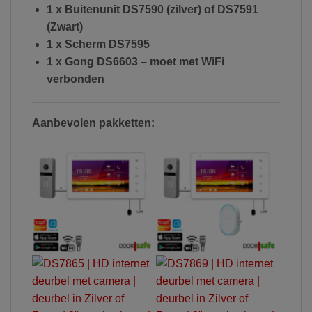
1 x Buitenunit DS7590 (zilver) of DS7591
(Zwart)
1 x Scherm DS7595
1 x Gong DS6603 – moet met WiFi
verbonden
Aanbevolen pakketten: