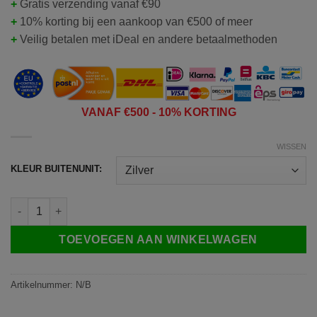
+
Gratis verzending vanaf €90
+
10% korting bij een aankoop van €500 of meer
+
Veilig betalen met iDeal en andere betaalmethoden
VANAF
€50
0 - 10% KORTING
WISSEN
KLEUR BUITENUNIT:
DS7569 | HD internet deurbel met camera | Zilver of Zwart | 7" 
TOEVOEGEN AAN WINKELWAGEN
Artikelnummer:
N/B