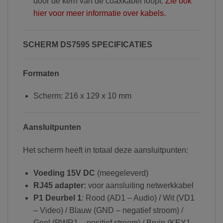
door de kern van de coaxkabel loopt.
Zie ook
hier voor meer informatie over kabels.
SCHERM DS7595 SPECIFICATIES
Formaten
Scherm: 216 x 129 x 10 mm
Aansluitpunten
Het scherm heeft in totaal deze aansluitpunten:
Voeding 15V DC
(meegeleverd)
RJ45 adapter:
voor aansluiting netwerkkabel
P1 Deurbel 1
: Rood (AD1 – Audio) / Wit (VD1
– Video) / Blauw (GND – negatief stroom) /
Geel (PWR1 – positief stroom) / Bruin (KEY1 –