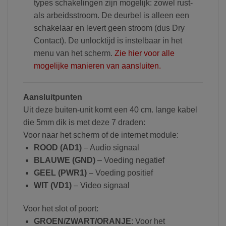
types schakelingen zijn mogelijk: zowel rust-
als arbeidsstroom. De deurbel is alleen een
schakelaar en levert geen stroom (dus Dry
Contact). De unlocktijd is instelbaar in het
menu van het scherm.
Zie hier voor alle
mogelijke manieren van aansluiten.
Aansluitpunten
Uit deze buiten-unit komt een 40 cm. lange kabel
die 5mm dik is met deze 7 draden:
Voor naar het scherm of de internet module:
ROOD (AD1)
– Audio signaal
BLAUWE (GND)
– Voeding negatief
GEEL (PWR1)
– Voeding positief
WIT (VD1)
– Video signaal
Voor het slot of poort:
GROEN/ZWART/ORANJE
: Voor het