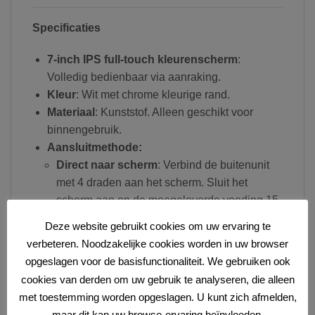
Specificaties
7-inch IPS full-touch kleurenscherm
:
Volledig bedienbaar via aanraking.
Kleur
: Wit met chrome kleurige rand.
Materiaal
: Kunststof. Alleen geschikt voor
binnengebruik.
Aansluitmethode:
Direct naar scherm
: Verbind de buitenunit
met 4 draden aan het scherm. Sluit het
scherm aan op de meegeleverde voeding 15
Volt DC 2.5A die in het stopcontact gaat.
Deze website gebruikt cookies om uw ervaring te
Eenvoudige montage
:
verbeteren. Noodzakelijke cookies worden in uw browser
Bevestig aan de muur met de meegeleverde
opgeslagen voor de basisfunctionaliteit. We gebruiken ook
muurbeugel (0,5 mm van de muur).
cookies van derden om uw gebruik te analyseren, die alleen
Plaats op een tafel met de DS4989-
met toestemming worden opgeslagen. U kunt zich afmelden,
tafelstandaard.
maar dit kan uw browse-ervaring beïnvloeden.