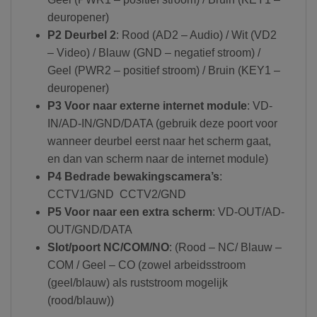
deuropener)
P2 Deurbel 2
: Rood (AD2 – Audio) / Wit (VD2
– Video) / Blauw (GND – negatief stroom) /
Geel (PWR2 – positief stroom) / Bruin (KEY1 –
deuropener)
P3 Voor naar externe internet module
: VD-
IN/AD-IN/GND/DATA (gebruik deze poort voor
wanneer deurbel eerst naar het scherm gaat,
en dan van scherm naar de internet module)
P4 Bedrade bewakingscamera’s
:
CCTV1/GND CCTV2/GND
P5 Voor naar een extra scherm
: VD-OUT/AD-
OUT/GND/DATA
Slot/poort NC/COM/NO
: (Rood – NC/ Blauw –
COM / Geel – CO (zowel arbeidsstroom
(geel/blauw) als ruststroom mogelijk
(rood/blauw))