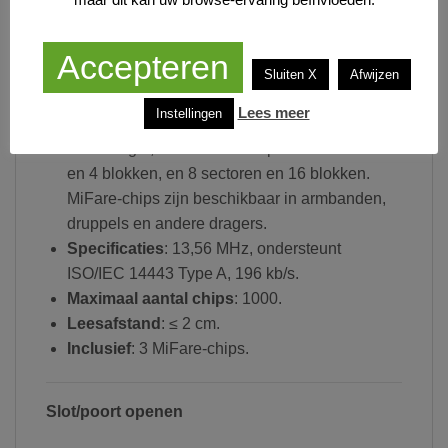
speaker in zowel de buitenunit als het scherm.
Ingebouwde RFID Mifare chipkaart lezer:
op
Accepteren
een poort of slot door een RFID chip tegen de
Sluiten X
Afwijzen
voorkant van de buitenuit te houden.
Lees meer
Instellingen
MiFare
: is veiliger dan EM Marine RFID-
technologie, met een ontwerp van 32 sectoren
en 4 blokken, en 8 sectoren en 16 blokken.
MiFare-chips zijn beschikbaar in armbanden,
druppels en andere dragers.
Specificaties
: 13,56 MHz, ondersteunt
ISO/IEC 14443 Type A, 196 kb/s.
Maximaal aantal chips
: 1000.
Leesafstand
: ≤ 2 cm.
Inclusief
: 3 MiFare-chips.
Slot/poort openen