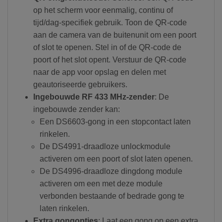
op het scherm voor eenmalig, continu of
tijd/dag-specifiek gebruik. Toon de QR-code
aan de camera van de buitenunit om een poort
of slot te openen. Stel in of de QR-code de
poort of het slot opent. Verstuur de QR-code
naar de app voor opslag en delen met
geautoriseerde gebruikers.
Ingebouwde RF 433 MHz-zender
: De
ingebouwde zender kan:
Een DS6603-gong in een stopcontact laten
rinkelen.
De DS4991-draadloze unlockmodule
activeren om een poort of slot laten openen.
De DS4996-draadloze dingdong module
activeren om een met deze module
verbonden bestaande of bedrade gong te
laten rinkelen.
Extra gongopties
: Laat een gong op een extra