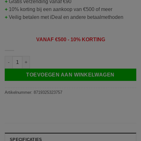
+
Gratis verzending vanaf €90
+
10% korting bij een aankoop van €500 of meer
+
Veilig betalen met iDeal en andere betaalmethoden
VANAF
€50
0 - 10% KORTING
DS4856 - 1V2 - 1 x DS4850 basisset + 2 x DS4801 scherm aantal
TOEVOEGEN AAN WINKELWAGEN
Artikelnummer:
8719325323757
SPECIFICATIES