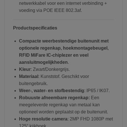
netwerkkabel voor een internet verbinding +
voeding via POE IEEE 802.3af.
Productspecificaties
Compacte weerbestendige buitenunit met
optionele regenkap, hoekmontagebeugel,
RFID MiFare IC-chiplezer en veel
aansluitmogelijkheden
.
Kleur
: Zwart/Donkergrijs.
Materiaal
: Kunststof. Geschikt voor
buitengebruik.
Weer-, water- en stofbestendig
: IP65 / IK07.
Robuuste afneembare regenkap:
Een
meegeleverde regenkap van metaal kan
optioneel worden geplaatst op de buitenunit.
Hoge resolutie camera
: 2MP FHD 1080P met
125° kijkhoek.