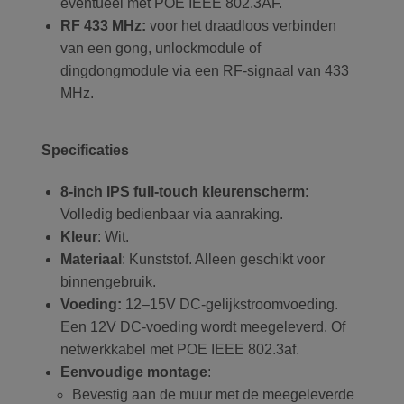
eventueel met POE IEEE 802.3AF.
RF 433 MHz:
voor het draadloos verbinden
van een gong, unlockmodule of
dingdongmodule via een RF-signaal van 433
MHz.
Specificaties
8-inch IPS full-touch kleurenscherm
:
Volledig bedienbaar via aanraking.
Kleur
: Wit.
Materiaal
: Kunststof. Alleen geschikt voor
binnengebruik.
Voeding:
12–15V DC-gelijkstroomvoeding.
Een 12V DC-voeding wordt meegeleverd. Of
netwerkkabel met POE IEEE 802.3af.
Eenvoudige montage
:
Bevestig aan de muur met de meegeleverde